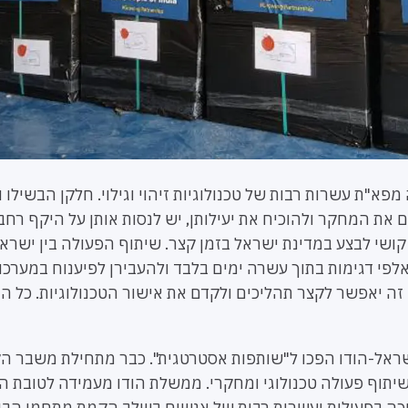
פא"ת עשרות רבות של טכנולוגיות זיהוי וגילוי. חלקן הבשילו 
 את המחקר ולהוכיח את יעילותן, יש לנסות אותן על היקף רחב
 קושי לבצע במדינת ישראל בזמן קצר. שיתוף הפעולה בין ישרא
פי דגימות בתוך עשרה ימים בלבד ולהעבירן לפיענוח במערכו
זה יאפשר לקצר תהליכים ולקדם את אישור הטכנולוגיות. כל הב
ראל-הודו הפכו ל"שותפות אסטרטגית". כבר מתחילת משבר הק
יתוף פעולה טכנולוגי ומחקרי. ממשלת הודו מעמידה לטובת הני
 לתמיכה בפעילות ועשרות רבות של אנשים בשלב הקמת מתחמי הב