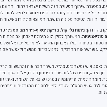
דים. במסגרת שיתוף הפעולה הזה תשלח ישראל להודו יחד עם 
נתרמו על ידי משרד החוץ והמגזר הפרטי ונועדו לסייע להודו 
עוד יהיו על הטיסה מכונות הנשמה המיוצאות להודו באישור חר
ו בהודו הן:
ניתוח גלי קול
,
בדיקת ינשוף-זיהוי מבוסס גלי טר
 פוליאמיניות
. המשותף לכולן הוא היכולת לאבחן את נוכחות ה
ספורות. פיתוח יכולות אבחון הוא יעד לאומי של ישראל ושל מד
ר לקטוע שרשראות ההדבקה, למנוע בידוד ממושך ולאפשר פת
המשלחת הישראלית מונה כ-20 איש (משהב"ט, צה"ל, משרד הבריאות והתעשי
 רון מלכא, ונספח צה"ל ומשרד הביטחון בהודו, אל"ם אסף מל
לר, מומחה למחלות זיהומיות במרכז שיבא תל השומר, ואיתי גור
ת. לצד אנשי מפא"ת יצטרפו למשלחת גם מהנדסים ומפתחים
דשניות.