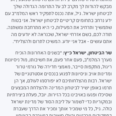
מבקש להודות לך מקרב לב על התרומה הגדולה שלך
לביטחון ישראל. גיל, אתה נכנס לתפקיד ראש המלמ״ב עם
ידע נרחב בתחומים קריטיים לביטחון ישראל. אני בטוח
שתמשיך ותרחיב את הפעילות, כי היא מתרחבת ומשתנה.
תודה לכם, בשם אזרחי ישראל, שכנראה לא יודעים מה
אתם עושים - אבל אני יודע. המשיכו לתרום ולהצליח״.
שר הביטחון, ישראל כ״ץ:
״בשנים האחרונות הוכיח
מערך המלמ"ב, פעם אחר פעם, את חשיבותו, מול ניסיונות
ריגול, מתקפות סייבר, מאמצי חדירה של גורמי טרור
ומדינות אויב וניסיונות לפגוע בנכסים אסטרטגיים של
ישראל. רבות מהצלחותיכם לא יפורסמו לעולם, אך הן
תרמו באופן ישיר לביטחון המדינה ולהצלחת המבצעים
שסיכלו ופגעו באויבינו בכל הזירות. יובל, פעלת ביצירתיות
ובמקוריות כדי לשמור על ליבת הסוד של מדינת ישראל
כולה. גיל, כל מי שמכיר אותך ומכיר את הדרך שעברת
בתפקידים מרכזיים ובעלי חשיבות במערכת הביטחון