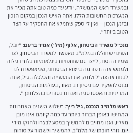
ובמשרד ראש הממשלה, יודע עד כמה טוב אתה מכיר את
המערכות החשובות הללו. אתה האיש הנכון במקום הנכון
ובזמן הנכון – ואין לי ספק שתמלא את התפקיד על הצד
הטוב ביותר״.
מנכ״ל משרד הביטחון, אלוף (מיל׳) אמיר ברעם:
״יובל,
השינוי שחוללת במלמ״ב מאפשר למשרד הביטחון, לצד
שמירת הסוד, לייצר גם שותפויות בינלאומיות בלתי רגילות
ולממש את הרפורמה בייצוא הביטחוני, שמאפשרת לנו
לבנות את צה״ל ולחזק את התעשייה והכלכלה. גיל, אתה
נכנס לתפקיד עם ניסיון רב מאוד, בעולמות הביטחון,
המדיניות והאסטרטגיה ואנחנו בטוחים בהצלחתך״.
ראש מלמ״ב הנכנס, גיל רייך:
״שלוש השנים האחרונות
המחישו באופן הברור ביותר עד כמה קיומנו אינו מובן
מאליו, ואנו מחויבים להמשיך במסע לבצרו ולחזקו מידי
יום. זוהי חובתו של מלמ"ב, להמשיך ולשמור על סודות