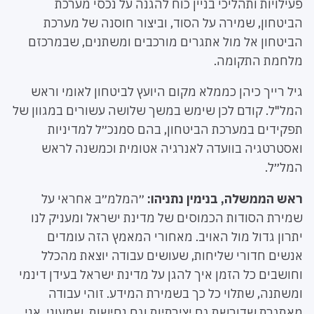
פעילויות ותהליכי בניין כוח להגנה על נכסי מערכת
הביטחון, שמירה על הסוד, וביצור חוסנה של מערכת
הביטחון אל מול אתגרים מורכבים ומשתנים, שבמרכזם
מלחמת התקומה.
גיל רייך כיהן כממלא מקום היועץ לביטחון לאומי וראש
המל"ל. קודם לכן שימש במשך שלושה עשורים במגוון של
תפקידים במערכת הביטחון, בהם סמנכ״ל למדיניות
ואסטרטגיה בוועדה לאנרגיה אטומית וכמשנה לראש
המל״ל.
ראש הממשלה, בנימין נתניהו:
״המלמ״ב אחראי על
שמירת הסודות הכמוסים של מדינת ישראל ומעניק לנו
יתרון גדול מול האויב. מאחורי המאמץ הזה עומדים
אנשים חדורי שליחות, שעושים עבודה יוצאת מהכלל
וחושבים כל הזמן איך להגן על מדינת ישראל בעידן דינמי
ומשתנה, שתלוי כל כך בשמירת המידע. זוהי עבודה
מאתגרת שדורשת גם יצירתיות וגם נחישות. שמעוני, אני