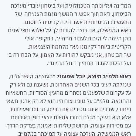
המדינה ועליונותה הטכנולוגית ועל ביטחון עובדי מערכת
הביטחון, וזאת תוך אפשור המשך מגמת הצמיחה של
התעשיות הביטחוניות אשר הינה קריטית לחוסננו.
ראש הממשלה, אני רוצה להודות לך על שלוש וחצי שנים
בהן הייתה לי הזכות לעבוד תחתייך, בתקופה אולי
הקריטית ביותר לקיומנו מאז מלחמת העצמאות.
שר הביטחון, אני מבקש להודות על האמון, על הבחירה בי
ועל הזכות לעבוד תחתייך החל מהיום״.
ראש מלמ״ב היוצא, יובל שמעוני:
״העוצמה הישראלית,
שנגלתה לעיני בכל השנים האחרונות, נשענת גם ולא רק
על עקרונות שלפעמים נסתרים מהעין: הסודיות, החשאיות
וההונאה. מלמ״ב על גווניו וצורותיו הוא לא רק ארגון חשאי
וייחודי, שרבים אינם מכירים את הוויתו, מהותו ופעילותיו,
אלא הוא בעיקר מגלם בתוכו אנשים יוצאי דופן באיכותם
עם מסירות עצומה, תחושת שליחות ואמונה בצדקת הדרך.
ראש הממשלה, הערכה עצומה על תמיכתך במלמ״ב