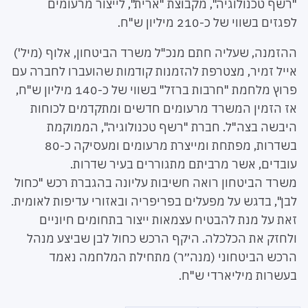
"רשף טכנולוגיה", מקבוצת "ארית", לייצור מרעומים
לפגזים בשווי של כ-210 מיליון ש"ח.
ההזמנה, שעליה חתם מנכ"ל משרד הביטחון, אלוף (מיל')
אייל זמיר, מצטרפת להזמנות קודמות שהועברו לחברה עם
פרוץ מלחמת "חרבות ברזל" בשווי של כ-140 מיליון ש"ח,
אז הזמין המשרד מרעומים חדשים ומתקדמים לכוחות
היבשה בצה"ל. חברת "רשף טכנולוגיה", הממוקמת
בשדרות, מפתחת ומייצרת מרעומים ומעסיקה כ-80
עובדים, אשר מרביתם מתגוררים בעיר שדרות.
משרד הביטחון רואה חשיבות עליונה בהגברת רכש "כחול
לבן", בדגש על מפעלים בפריפריה ובאזורי עדיפות לאומית.
זאת על מנת להבטיח עצמאות ייצור בתחומים חיוניים
ולחזק את הכלכלה. היקף הרכש כחול לבן שביצע מנהל
הרכש הביטחוני (מנה״ר) מתחילת המלחמה נאמד
בעשרות מיליארדי ש"ח.